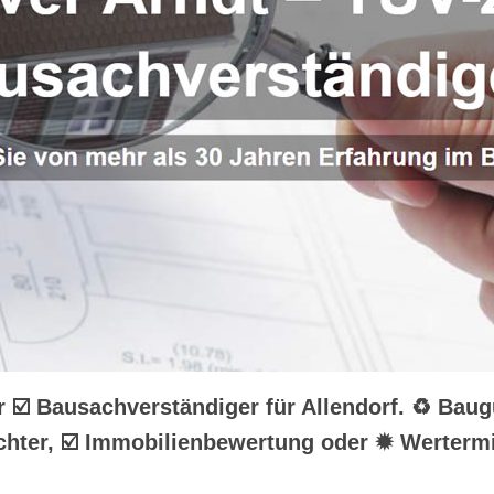
hr ☑️ Bausachverständiger für Allendorf. ♻ Bau
hter, ☑️ Immobilienbewertung oder ✹ Wertermit