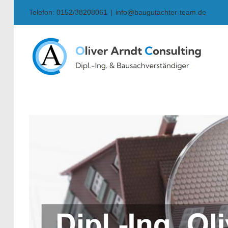
Skip
Telefon: 0152/38208061
|
info@baugutachter-team.de
to
content