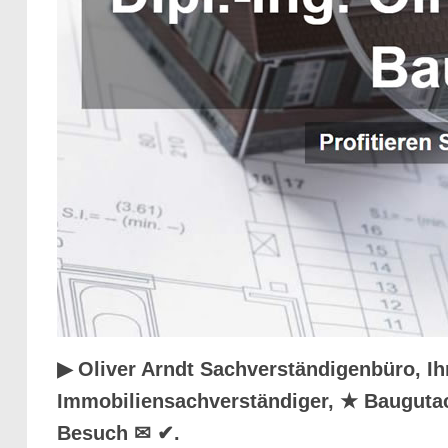
▶︎ Oliver Arndt Sachverständigenbüro, I
Immobiliensachverständiger, ★ Baugutac
Besuch ✉ ✔.