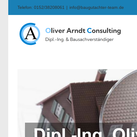
Skip
Telefon: 0152/38208061
|
info@baugutachter-team.de
to
content