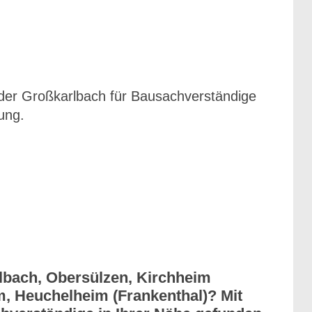
oder Großkarlbach für Bausachverständige
ung.
lbach, Obersülzen, Kirchheim
m, Heuchelheim (Frankenthal)? Mit