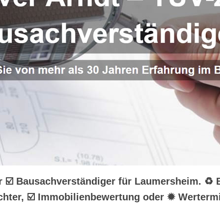
hr ☑️ Bausachverständiger für Laumersheim. ♻
hter, ☑️ Immobilienbewertung oder ✹ Wertermi