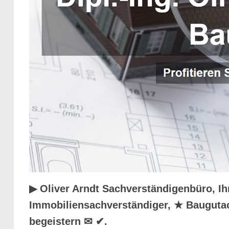
▶︎ Oliver Arndt Sachverständigenbüro, I
Immobiliensachverständiger, ★ Baugutac
begeistern ✉ ✔.