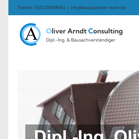
Skip
Telefon: 0152/38208061
|
info@baugutachter-team.de
to
content