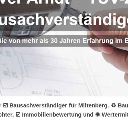
hr ☑️ Bausachverständiger für Miltenberg. ♻ Ba
hter, ☑️ Immobilienbewertung und ✹ Wertermit