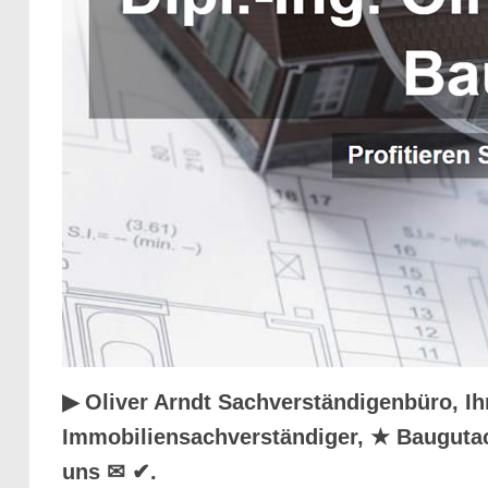
▶︎ Oliver Arndt Sachverständigenbüro, I
Immobiliensachverständiger, ★ Baugutac
uns ✉ ✔.