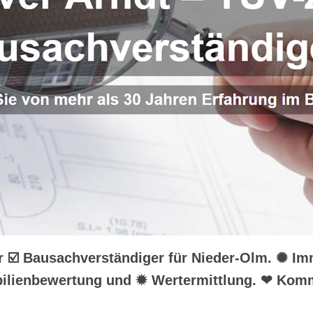
hr ☑️ Bausachverständiger für Nieder-Olm. ✺ I
bilienbewertung und ✹ Wertermittlung. ❤ Kom