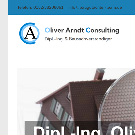
Skip
Telefon: 0152/38208061
|
info@baugutachter-team.de
to
content