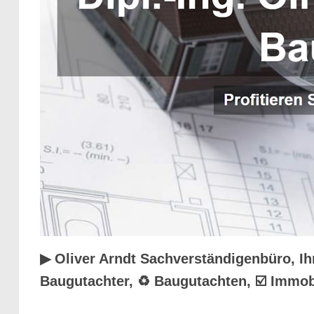
▶︎ Oliver Arndt Sachverständigenbüro, I
Baugutachter, ♻ Baugutachten, ☑️ Immo