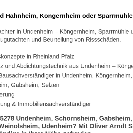
nd Hahnheim, Köngernheim oder Sparrmühl
utachter in Undenheim – Köngernheim, Sparrmühle
gutachten und Beurteilung von Rissschäden.
onzepte in Rheinland-Pfalz
utz und Abdichtungstechnik aus Undenheim – Kön
Bausachverständiger in Undenheim, Köngernheim,
im, Gabsheim, Selzen
herung
tung & Immobiliensachverständiger
 55278 Undenheim, Schornsheim, Gabsheim,
Weinolsheim, Udenheim? Mit Oliver Arndt 