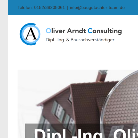
Skip
Telefon: 0152/38208061
|
info@baugutachter-team.de
to
content