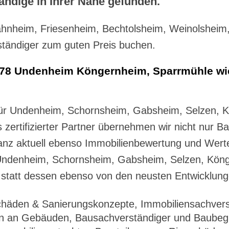
ändige in Ihrer Nähe gefunden.
nheim, Friesenheim, Bechtolsheim, Weinolsheim
tändiger zum guten Preis buchen.
278 Undenheim Köngernheim, Sparrmühle wi
für Undenheim, Schornsheim, Gabsheim, Selzen, 
zertifizierter Partner übernehmen wir nicht nur B
anz aktuell ebenso Immobilienbewertung und Werter
 Undenheim, Schornsheim, Gabsheim, Selzen, Kön
statt dessen ebenso von den neusten Entwicklung
chäden & Sanierungskonzepte, Immobiliensachvers
n an Gebäuden, Bausachverständiger und Baubegle