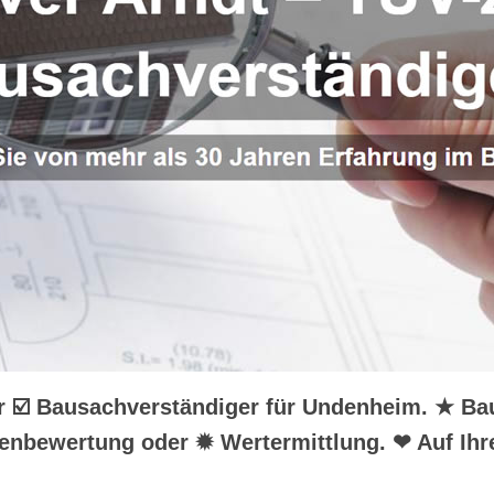
Ihr ☑️ Bausachverständiger für Undenheim. ★ B
ienbewertung oder ✹ Wertermittlung. ❤ Auf Ihr